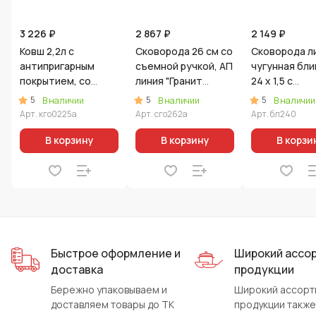
3 226 ₽
2 867 ₽
2 149 ₽
Ковш 2,2л с
Сковорода 26 см со
Сковорода л
антипригарным
съемной ручкой, АП
чугунная бли
покрытием, со
линия "Гранит
24 x 1,5 с
съемной ручкой, ст.
ультра"
деревянной 
5
5
5
В наличии
В наличии
В наличии
крышкой, линия
(Оригинальный)
Арт.
кго0225а
Арт.
сго262а
Арт.
бл240
«Гранит Ультра»
(Оригинальный)
В корзину
В корзину
В корзи
Быстрое оформление и
Широкий ассо
доставка
продукции
Бережно упаковываем и
Широкий ассорт
доставляем товары до ТК
продукции также