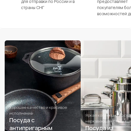
для отправки по России и в
предоставляет
страны СНГ
покупателям бо
возможностей д
Хорошее качество и красивое
исполнение
Яркая коллекция посуд
Посуда с
нержавеющей стали Ku
антипригарным
Посуда из