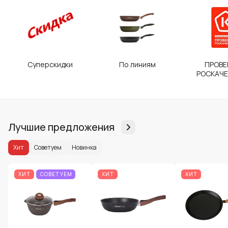
Суперскидки
По линиям
ПРОВЕ
РОСКАЧ
Лучшие предложения
Хит
Советуем
Новинка
ХИТ
СОВЕТУЕМ
ХИТ
ХИТ